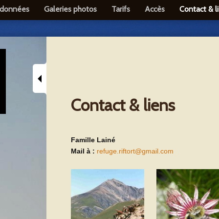
ndonnées
Galeries photos
Tarifs
Accès
Contact & l
Contact & liens
MENU
Famille Lainé
Mail à :
refuge.riftort@gmail.com
Présentation
Le refuge
Les randonnées
Photos du refuge