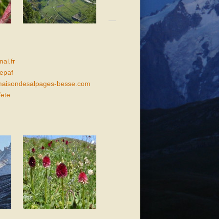
al.fr
epaf
aisondesalpages-besse.com
/ete