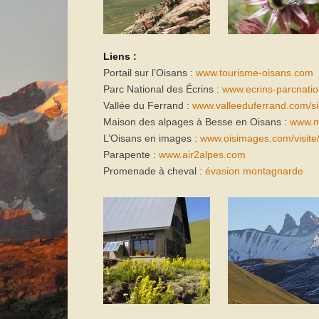
Photos paysages
Photos Faune & Flore
Liens :
Tarifs
Portail sur l’Oisans :
www.tourisme-oisans.com
Accès
Parc National des Écrins :
www.ecrins-parcnation
Vallée du Ferrand :
www.valleeduferrand.com/si
Contact & liens
Maison des alpages à Besse en Oisans :
www.m
L’Oisans en images :
www.oisimages.com/visite
Parapente :
www.air2alpes.com
Promenade à cheval :
évasion montagnarde